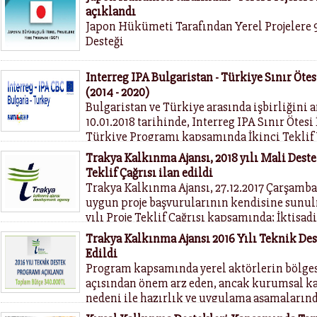
açıklandı
Japon Hükümeti Tarafından Yerel Projelere
Desteği
Interreg IPA Bulgaristan - Türkiye Sınır Ötes
(2014 - 2020)
Bulgaristan ve Türkiye arasında işbirliğini 
10.01.2018 tarihinde, Interreg IPA Sınır Ötesi
Türkiye Programı kapsamında İkinci Teklif
duyurmaktadır
Trakya Kalkınma Ajansı, 2018 yılı Mali Dest
Teklif Çağrısı ilan edildi
Trakya Kalkınma Ajansı, 27.12.2017 Çarşamba 
uygun proje başvurularının kendisine sunul
yılı Proje Teklif Çağrısı kapsamında; İktisa
Destek Programı ve Küçük Ölçekli Altyapı M
Trakya Kalkınma Ajansı 2016 Yılı Teknik De
Programlarını ilan etmiştir. Program kaps
Edildi
milyon TL kaynağın kullandırılması planla
Program kapsamında yerel aktörlerin bölge
açısından önem arz eden, ancak kurumsal ka
nedeni ile hazırlık ve uygulama aşamalarında
karşılaşılan çalışmalarına destek sağlanma