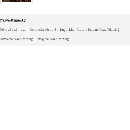
Trakya
Abigem A.Ş.
Tel: 0 282 261 10 29 | Fax: 0 282 261 00 63 Turgut Mah. Atatürk Bulvarı No:22 Tekirdağ
www.trakyaabigem.org | info@trakyaabigem.org