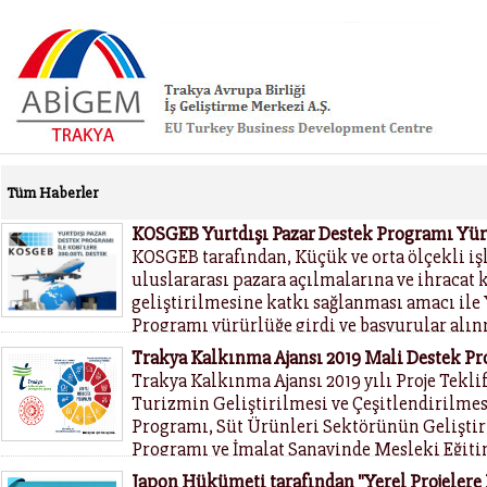
Tüm Haberler
KOSGEB Yurtdışı Pazar Destek Programı Yür
KOSGEB tarafından, Küçük ve orta ölçekli iş
uluslararası pazara açılmalarına ve ihracat 
geliştirilmesine katkı sağlanması amacı ile 
Programı yürürlüğe girdi ve başvurular alın
Trakya Kalkınma Ajansı 2019 Mali Destek P
Trakya Kalkınma Ajansı 2019 yılı Proje Tekli
Turizmin Geliştirilmesi ve Çeşitlendirilme
Programı, Süt Ürünleri Sektörünün Geliştir
Programı ve İmalat Sanayinde Mesleki Eğiti
Mali Destek Programlarını ilan etmiştir
Japon Hükümeti tarafından "Yerel Projelere